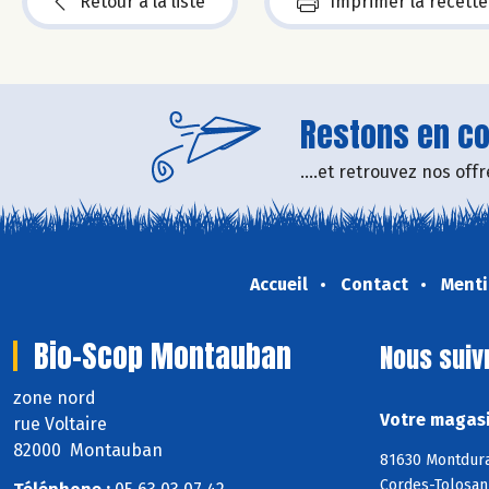
Retour à la liste
Imprimer la recette
Restons en con
....et retrouvez nos of
Accueil
Contact
Menti
Bio-Scop Montauban
Nous suiv
zone nord
Votre magasi
rue Voltaire
82000 Montauban
81630 Montdura
Cordes-Tolosann