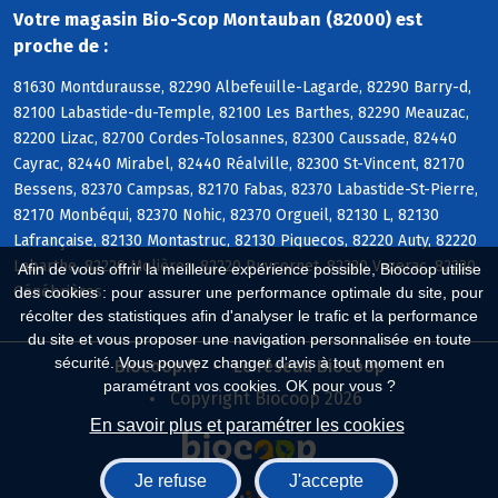
Votre magasin Bio-Scop Montauban (82000) est
proche de :
81630 Montdurausse, 82290 Albefeuille-Lagarde, 82290 Barry-d,
82100 Labastide-du-Temple, 82100 Les Barthes, 82290 Meauzac,
82200 Lizac, 82700 Cordes-Tolosannes, 82300 Caussade, 82440
Cayrac, 82440 Mirabel, 82440 Réalville, 82300 St-Vincent, 82170
Bessens, 82370 Campsas, 82170 Fabas, 82370 Labastide-St-Pierre,
82170 Monbéqui, 82370 Nohic, 82370 Orgueil, 82130 L, 82130
Lafrançaise, 82130 Montastruc, 82130 Piquecos, 82220 Auty, 82220
Labarthe, 82220 Molières, 82220 Puycornet, 82220 Vazerac, 82230
Afin de vous offrir la meilleure expérience possible, Biocoop utilise
Génébrières
des cookies : pour assurer une performance optimale du site, pour
récolter des statistiques afin d'analyser le trafic et la performance
du site et vous proposer une navigation personnalisée en toute
sécurité. Vous pouvez changer d'avis à tout moment en
Biocoop.fr
Le réseau Biocoop
paramétrant vos cookies. OK pour vous ?
Copyright Biocoop 2026
En savoir plus et paramétrer les cookies
Je refuse
J'accepte