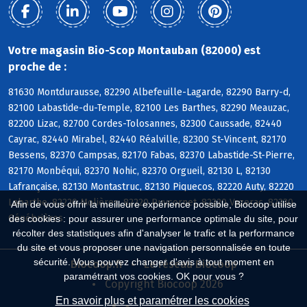
Votre magasin Bio-Scop Montauban (82000) est
proche de :
81630 Montdurausse, 82290 Albefeuille-Lagarde, 82290 Barry-d,
82100 Labastide-du-Temple, 82100 Les Barthes, 82290 Meauzac,
82200 Lizac, 82700 Cordes-Tolosannes, 82300 Caussade, 82440
Cayrac, 82440 Mirabel, 82440 Réalville, 82300 St-Vincent, 82170
Bessens, 82370 Campsas, 82170 Fabas, 82370 Labastide-St-Pierre,
82170 Monbéqui, 82370 Nohic, 82370 Orgueil, 82130 L, 82130
Lafrançaise, 82130 Montastruc, 82130 Piquecos, 82220 Auty, 82220
Labarthe, 82220 Molières, 82220 Puycornet, 82220 Vazerac, 82230
Afin de vous offrir la meilleure expérience possible, Biocoop utilise
Génébrières
des cookies : pour assurer une performance optimale du site, pour
récolter des statistiques afin d'analyser le trafic et la performance
du site et vous proposer une navigation personnalisée en toute
sécurité. Vous pouvez changer d'avis à tout moment en
Biocoop.fr
Le réseau Biocoop
paramétrant vos cookies. OK pour vous ?
Copyright Biocoop 2026
En savoir plus et paramétrer les cookies