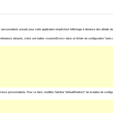
 personnalisés actuels pour cette application empêchent l'affichage à distance des détails de 
rdinateurs distants, créez une balise <customErrors> dans un fichier de configuration "web.con
urs personnalisée. Pour ce faire, modifiez l'attribut "defaultRedirect" de la balise de config