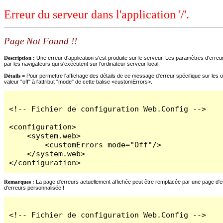
Erreur du serveur dans l'application '/'.
Page Not Found !!
Description :
Une erreur d'application s'est produite sur le serveur. Les paramètres d'erreur
par les navigateurs qui s'exécutent sur l'ordinateur serveur local.
Détails =
Pour permettre l'affichage des détails de ce message d'erreur spécifique sur les o
valeur "off" à l'attribut "mode" de cette balise <customErrors>.
<!-- Fichier de configuration Web.Config -->

<configuration>

    <system.web>

        <customErrors mode="Off"/>

    </system.web>

</configuration>
Remarques :
La page d'erreurs actuellement affichée peut être remplacée par une page d'erre
d'erreurs personnalisée !
<!-- Fichier de configuration Web.Config -->
