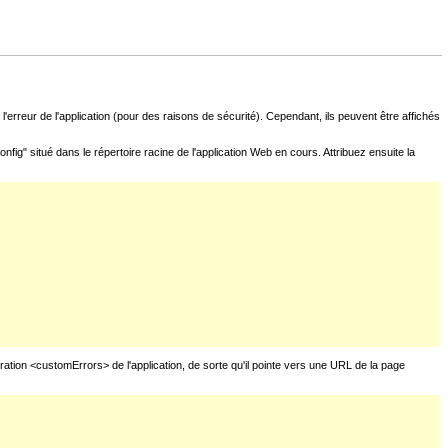
l'erreur de l'application (pour des raisons de sécurité). Cependant, ils peuvent être affichés
fig" situé dans le répertoire racine de l'application Web en cours. Attribuez ensuite la
uration <customErrors> de l'application, de sorte qu'il pointe vers une URL de la page