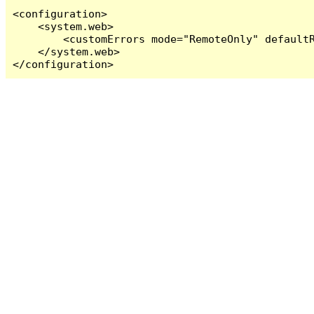
<configuration>

    <system.web>

        <customErrors mode="RemoteOnly" defaultR
    </system.web>

</configuration>