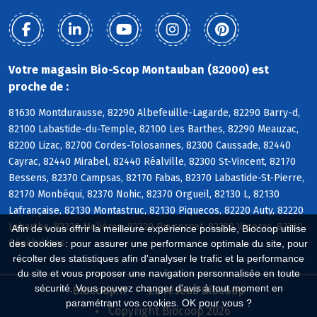
Votre magasin Bio-Scop Montauban (82000) est
proche de :
81630 Montdurausse, 82290 Albefeuille-Lagarde, 82290 Barry-d,
82100 Labastide-du-Temple, 82100 Les Barthes, 82290 Meauzac,
82200 Lizac, 82700 Cordes-Tolosannes, 82300 Caussade, 82440
Cayrac, 82440 Mirabel, 82440 Réalville, 82300 St-Vincent, 82170
Bessens, 82370 Campsas, 82170 Fabas, 82370 Labastide-St-Pierre,
82170 Monbéqui, 82370 Nohic, 82370 Orgueil, 82130 L, 82130
Lafrançaise, 82130 Montastruc, 82130 Piquecos, 82220 Auty, 82220
Labarthe, 82220 Molières, 82220 Puycornet, 82220 Vazerac, 82230
Afin de vous offrir la meilleure expérience possible, Biocoop utilise
Génébrières
des cookies : pour assurer une performance optimale du site, pour
récolter des statistiques afin d'analyser le trafic et la performance
du site et vous proposer une navigation personnalisée en toute
sécurité. Vous pouvez changer d'avis à tout moment en
Biocoop.fr
Le réseau Biocoop
paramétrant vos cookies. OK pour vous ?
Copyright Biocoop 2026