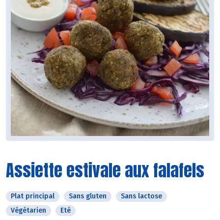
Assiette estivale aux falafels
Plat principal
Sans gluten
Sans lactose
Végétarien
Eté