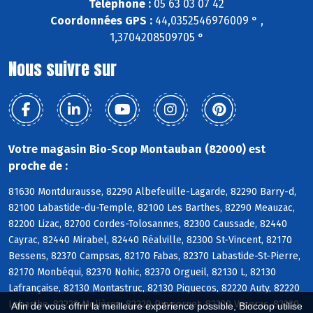
Téléphone :
05 63 03 07 42
Coordonnées GPS :
44,0352546976009 ° ,
1,3704208509705 °
Nous suivre sur
Votre magasin Bio-Scop Montauban (82000) est
proche de :
81630 Montdurausse, 82290 Albefeuille-Lagarde, 82290 Barry-d,
82100 Labastide-du-Temple, 82100 Les Barthes, 82290 Meauzac,
82200 Lizac, 82700 Cordes-Tolosannes, 82300 Caussade, 82440
Cayrac, 82440 Mirabel, 82440 Réalville, 82300 St-Vincent, 82170
Bessens, 82370 Campsas, 82170 Fabas, 82370 Labastide-St-Pierre,
82170 Monbéqui, 82370 Nohic, 82370 Orgueil, 82130 L, 82130
Lafrançaise, 82130 Montastruc, 82130 Piquecos, 82220 Auty, 82220
Labarthe, 82220 Molières, 82220 Puycornet, 82220 Vazerac, 82230
Afin de vous offrir la meilleure expérience possible, Biocoop utilise