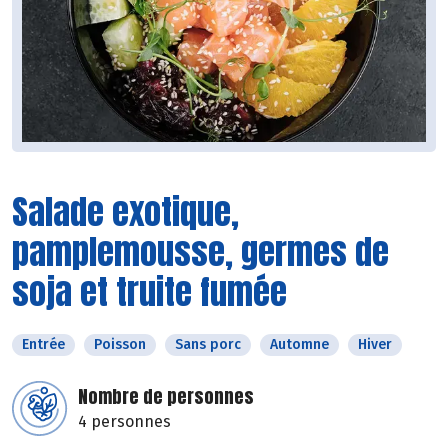
Salade exotique,
pamplemousse, germes de
soja et truite fumée
Entrée
Poisson
Sans porc
Automne
Hiver
Nombre de personnes
4 personnes