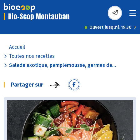
Bio-Scop Montauban
Ouvert jusqu'à 19:30
Accueil
Toutes nos recettes
Salade exotique, pamplemousse, germes de...
Partager sur