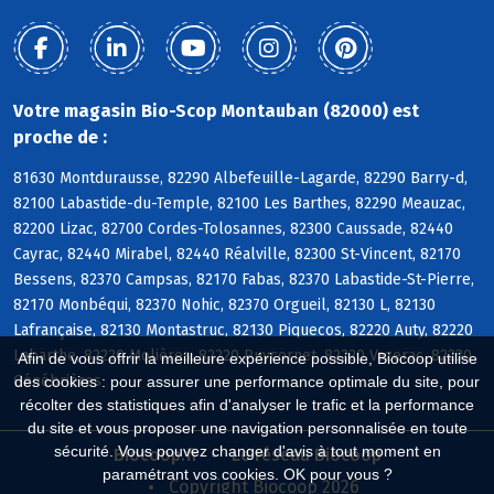
Votre magasin Bio-Scop Montauban (82000) est
proche de :
81630 Montdurausse, 82290 Albefeuille-Lagarde, 82290 Barry-d,
82100 Labastide-du-Temple, 82100 Les Barthes, 82290 Meauzac,
82200 Lizac, 82700 Cordes-Tolosannes, 82300 Caussade, 82440
Cayrac, 82440 Mirabel, 82440 Réalville, 82300 St-Vincent, 82170
Bessens, 82370 Campsas, 82170 Fabas, 82370 Labastide-St-Pierre,
82170 Monbéqui, 82370 Nohic, 82370 Orgueil, 82130 L, 82130
Lafrançaise, 82130 Montastruc, 82130 Piquecos, 82220 Auty, 82220
Labarthe, 82220 Molières, 82220 Puycornet, 82220 Vazerac, 82230
Afin de vous offrir la meilleure expérience possible, Biocoop utilise
Génébrières
des cookies : pour assurer une performance optimale du site, pour
récolter des statistiques afin d'analyser le trafic et la performance
du site et vous proposer une navigation personnalisée en toute
sécurité. Vous pouvez changer d'avis à tout moment en
Biocoop.fr
Le réseau Biocoop
paramétrant vos cookies. OK pour vous ?
Copyright Biocoop 2026