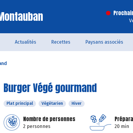
 Montauban
Prochai
V
Actualités
Recettes
Paysans associés
and
Burger Végé gourmand
Plat principal
Végétarien
Hiver
Nombre de personnes
Prépara
2 personnes
20 min