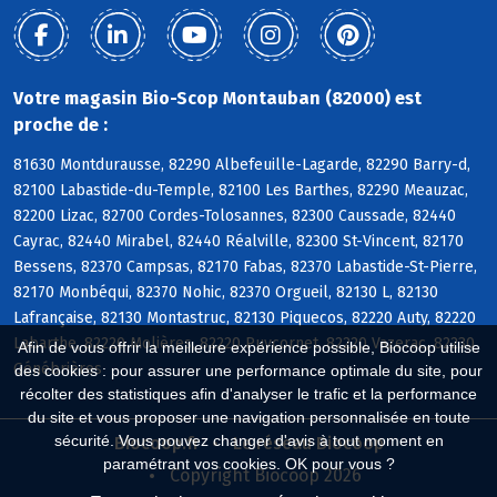
Votre magasin Bio-Scop Montauban (82000) est
proche de :
81630 Montdurausse, 82290 Albefeuille-Lagarde, 82290 Barry-d,
82100 Labastide-du-Temple, 82100 Les Barthes, 82290 Meauzac,
82200 Lizac, 82700 Cordes-Tolosannes, 82300 Caussade, 82440
Cayrac, 82440 Mirabel, 82440 Réalville, 82300 St-Vincent, 82170
Bessens, 82370 Campsas, 82170 Fabas, 82370 Labastide-St-Pierre,
82170 Monbéqui, 82370 Nohic, 82370 Orgueil, 82130 L, 82130
Lafrançaise, 82130 Montastruc, 82130 Piquecos, 82220 Auty, 82220
Labarthe, 82220 Molières, 82220 Puycornet, 82220 Vazerac, 82230
Afin de vous offrir la meilleure expérience possible, Biocoop utilise
Génébrières
des cookies : pour assurer une performance optimale du site, pour
récolter des statistiques afin d'analyser le trafic et la performance
du site et vous proposer une navigation personnalisée en toute
sécurité. Vous pouvez changer d'avis à tout moment en
Biocoop.fr
Le réseau Biocoop
paramétrant vos cookies. OK pour vous ?
Copyright Biocoop 2026