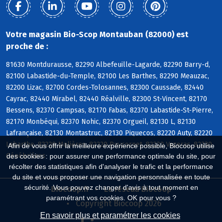
Votre magasin Bio-Scop Montauban (82000) est
proche de :
81630 Montdurausse, 82290 Albefeuille-Lagarde, 82290 Barry-d,
82100 Labastide-du-Temple, 82100 Les Barthes, 82290 Meauzac,
82200 Lizac, 82700 Cordes-Tolosannes, 82300 Caussade, 82440
Cayrac, 82440 Mirabel, 82440 Réalville, 82300 St-Vincent, 82170
Bessens, 82370 Campsas, 82170 Fabas, 82370 Labastide-St-Pierre,
82170 Monbéqui, 82370 Nohic, 82370 Orgueil, 82130 L, 82130
Lafrançaise, 82130 Montastruc, 82130 Piquecos, 82220 Auty, 82220
Labarthe, 82220 Molières, 82220 Puycornet, 82220 Vazerac, 82230
Afin de vous offrir la meilleure expérience possible, Biocoop utilise
Génébrières
des cookies : pour assurer une performance optimale du site, pour
récolter des statistiques afin d'analyser le trafic et la performance
du site et vous proposer une navigation personnalisée en toute
sécurité. Vous pouvez changer d'avis à tout moment en
Biocoop.fr
Le réseau Biocoop
paramétrant vos cookies. OK pour vous ?
Copyright Biocoop 2026
En savoir plus et paramétrer les cookies