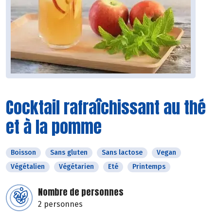
Cocktail rafraîchissant au thé
et à la pomme
Boisson
Sans gluten
Sans lactose
Vegan
Végétalien
Végétarien
Eté
Printemps
Nombre de personnes
2 personnes