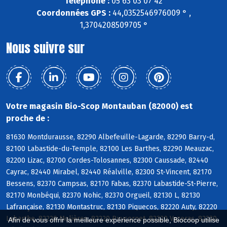
Téléphone :
05 63 03 07 42
Coordonnées GPS :
44,0352546976009 ° ,
1,3704208509705 °
Nous suivre sur
Votre magasin Bio-Scop Montauban (82000) est
proche de :
81630 Montdurausse, 82290 Albefeuille-Lagarde, 82290 Barry-d,
82100 Labastide-du-Temple, 82100 Les Barthes, 82290 Meauzac,
82200 Lizac, 82700 Cordes-Tolosannes, 82300 Caussade, 82440
Cayrac, 82440 Mirabel, 82440 Réalville, 82300 St-Vincent, 82170
Bessens, 82370 Campsas, 82170 Fabas, 82370 Labastide-St-Pierre,
82170 Monbéqui, 82370 Nohic, 82370 Orgueil, 82130 L, 82130
Lafrançaise, 82130 Montastruc, 82130 Piquecos, 82220 Auty, 82220
Labarthe, 82220 Molières, 82220 Puycornet, 82220 Vazerac, 82230
Afin de vous offrir la meilleure expérience possible, Biocoop utilise