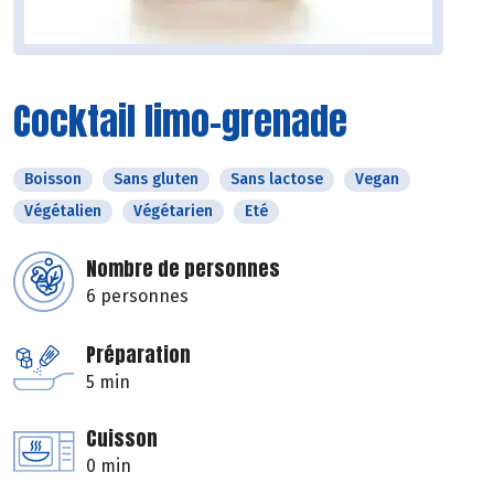
Cocktail limo-grenade
Boisson
Sans gluten
Sans lactose
Vegan
Végétalien
Végétarien
Eté
Nombre de personnes
6 personnes
Préparation
5 min
Cuisson
0 min