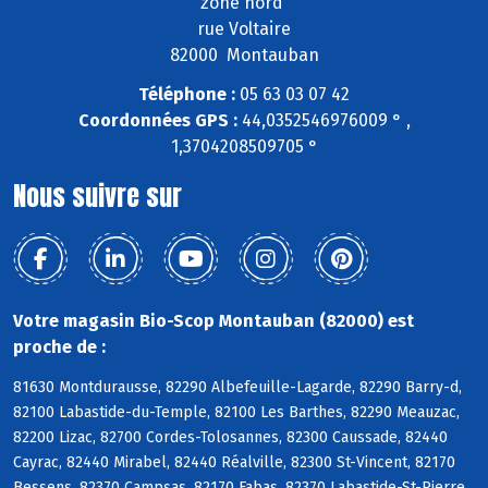
zone nord
rue Voltaire
82000 Montauban
Téléphone :
05 63 03 07 42
Coordonnées GPS :
44,0352546976009 ° ,
1,3704208509705 °
Nous suivre sur
Votre magasin Bio-Scop Montauban (82000) est
proche de :
81630 Montdurausse, 82290 Albefeuille-Lagarde, 82290 Barry-d,
82100 Labastide-du-Temple, 82100 Les Barthes, 82290 Meauzac,
82200 Lizac, 82700 Cordes-Tolosannes, 82300 Caussade, 82440
Cayrac, 82440 Mirabel, 82440 Réalville, 82300 St-Vincent, 82170
Bessens, 82370 Campsas, 82170 Fabas, 82370 Labastide-St-Pierre,