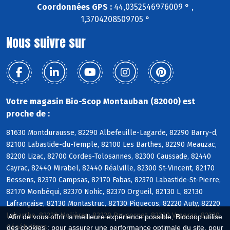
Coordonnées GPS :
44,0352546976009 ° ,
1,3704208509705 °
Nous suivre sur
Votre magasin Bio-Scop Montauban (82000) est
proche de :
81630 Montdurausse, 82290 Albefeuille-Lagarde, 82290 Barry-d,
82100 Labastide-du-Temple, 82100 Les Barthes, 82290 Meauzac,
82200 Lizac, 82700 Cordes-Tolosannes, 82300 Caussade, 82440
Cayrac, 82440 Mirabel, 82440 Réalville, 82300 St-Vincent, 82170
Bessens, 82370 Campsas, 82170 Fabas, 82370 Labastide-St-Pierre,
82170 Monbéqui, 82370 Nohic, 82370 Orgueil, 82130 L, 82130
Lafrançaise, 82130 Montastruc, 82130 Piquecos, 82220 Auty, 82220
Labarthe, 82220 Molières, 82220 Puycornet, 82220 Vazerac, 82230
Afin de vous offrir la meilleure expérience possible, Biocoop utilise
Génébrières
des cookies : pour assurer une performance optimale du site, pour