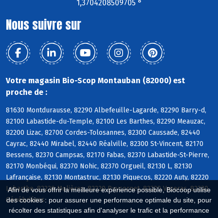
1,3704208509705 °
Nous suivre sur
Votre magasin Bio-Scop Montauban (82000) est
proche de :
81630 Montdurausse, 82290 Albefeuille-Lagarde, 82290 Barry-d,
82100 Labastide-du-Temple, 82100 Les Barthes, 82290 Meauzac,
82200 Lizac, 82700 Cordes-Tolosannes, 82300 Caussade, 82440
Cayrac, 82440 Mirabel, 82440 Réalville, 82300 St-Vincent, 82170
Bessens, 82370 Campsas, 82170 Fabas, 82370 Labastide-St-Pierre,
82170 Monbéqui, 82370 Nohic, 82370 Orgueil, 82130 L, 82130
Lafrançaise, 82130 Montastruc, 82130 Piquecos, 82220 Auty, 82220
Labarthe, 82220 Molières, 82220 Puycornet, 82220 Vazerac, 82230
Afin de vous offrir la meilleure expérience possible, Biocoop utilise
Génébrières
des cookies : pour assurer une performance optimale du site, pour
récolter des statistiques afin d'analyser le trafic et la performance