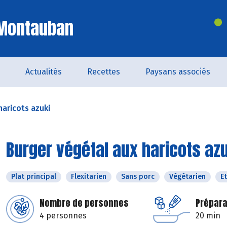
 Montauban
Actualités
Recettes
Paysans associés
haricots azuki
Burger végétal aux haricots az
Plat principal
Flexitarien
Sans porc
Végétarien
E
Nombre de personnes
Prépara
4 personnes
20 min