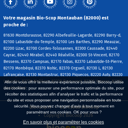
Votre magasin Bio-Scop Montauban (82000) est
proche de :
81630 Montdurausse, 82290 Albefeuille-Lagarde, 82290 Barry-d,
82100 Labastide-du-Temple, 82100 Les Barthes, 82290 Meauzac,
82200 Lizac, 82700 Cordes-Tolosannes, 82300 Caussade, 82440
Cayrac, 82440 Mirabel, 82440 Réalville, 82300 St-Vincent, 82170
Bessens, 82370 Campsas, 82170 Fabas, 82370 Labastide-St-Pierre,
82170 Monbéqui, 82370 Nohic, 82370 Orgueil, 82130 L, 82130
Lafrançaise, 82130 Montastruc, 82130 Piquecos, 82220 Auty, 82220
Labarthe, 82220 Molières, 82220 Puycornet, 82220 Vazerac, 82230
Afin de vous offrir la meilleure expérience possible, Biocoop utilise
Génébrières
des cookies : pour assurer une performance optimale du site, pour
récolter des statistiques afin d'analyser le trafic et la performance
du site et vous proposer une navigation personnalisée en toute
sécurité. Vous pouvez changer d'avis à tout moment en
Biocoop.fr
Le réseau Biocoop
paramétrant vos cookies. OK pour vous ?
Copyright Biocoop 2026
En savoir plus et paramétrer les cookies