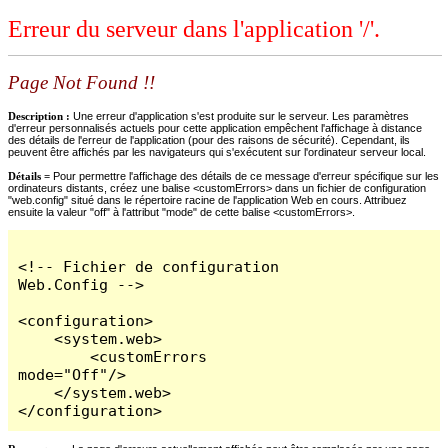
Erreur du serveur dans l'application '/'.
Page Not Found !!
Description :
Une erreur d'application s'est produite sur le serveur. Les paramètres
d'erreur personnalisés actuels pour cette application empêchent l'affichage à distance
des détails de l'erreur de l'application (pour des raisons de sécurité). Cependant, ils
peuvent être affichés par les navigateurs qui s'exécutent sur l'ordinateur serveur local.
Détails =
Pour permettre l'affichage des détails de ce message d'erreur spécifique sur les
ordinateurs distants, créez une balise <customErrors> dans un fichier de configuration
"web.config" situé dans le répertoire racine de l'application Web en cours. Attribuez
ensuite la valeur "off" à l'attribut "mode" de cette balise <customErrors>.
<!-- Fichier de configuration 
Web.Config -->

<configuration>

    <system.web>

        <customErrors 
mode="Off"/>

    </system.web>

</configuration>