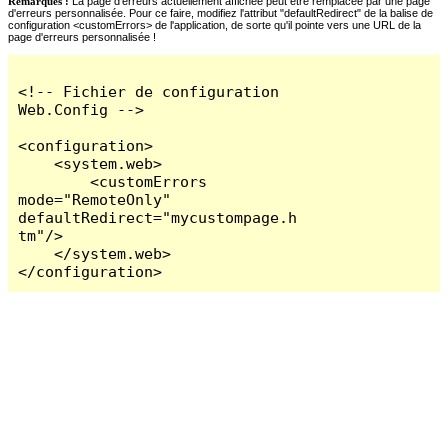
Remarques :
La page d'erreurs actuellement affichée peut être remplacée par une page
d'erreurs personnalisée. Pour ce faire, modifiez l'attribut "defaultRedirect" de la balise de
configuration <customErrors> de l'application, de sorte qu'il pointe vers une URL de la
page d'erreurs personnalisée !
<!-- Fichier de configuration 
Web.Config -->

<configuration>

    <system.web>

        <customErrors 
mode="RemoteOnly" 
defaultRedirect="mycustompage.h
tm"/>

    </system.web>

</configuration>