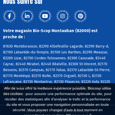
Nous suivre sur
Votre magasin Bio-Scop Montauban (82000) est
proche de :
81630 Montdurausse, 82290 Albefeuille-Lagarde, 82290 Barry-d,
82100 Labastide-du-Temple, 82100 Les Barthes, 82290 Meauzac,
82200 Lizac, 82700 Cordes-Tolosannes, 82300 Caussade, 82440
Cayrac, 82440 Mirabel, 82440 Réalville, 82300 St-Vincent, 82170
Bessens, 82370 Campsas, 82170 Fabas, 82370 Labastide-St-Pierre,
82170 Monbéqui, 82370 Nohic, 82370 Orgueil, 82130 L, 82130
Lafrançaise, 82130 Montastruc, 82130 Piquecos, 82220 Auty, 82220
Labarthe, 82220 Molières, 82220 Puycornet, 82220 Vazerac, 82230
Afin de vous offrir la meilleure expérience possible, Biocoop utilise
Génébrières
des cookies : pour assurer une performance optimale du site, pour
récolter des statistiques afin d'analyser le trafic et la performance
du site et vous proposer une navigation personnalisée en toute
sécurité. Vous pouvez changer d'avis à tout moment en
Biocoop.fr
Le réseau Biocoop