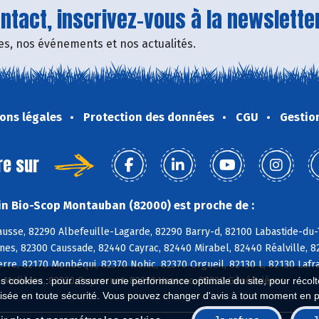
tact, inscrivez-vous à la newsletter
fres, nos événements et nos actualités.
ons légales
Protection des données
CGU
Gestio
re sur
n Bio-Scop Montauban (82000) est proche de :
usse, 82290 Albefeuille-Lagarde, 82290 Barry-d, 82100 Labastide-du-
es, 82300 Caussade, 82440 Cayrac, 82440 Mirabel, 82440 Réalville, 8
erre, 82170 Monbéqui, 82370 Nohic, 82370 Orgueil, 82130 L, 82130 Lafr
 Molières, 82220 Puycornet, 82220 Vazerac, 82230 Génébrières
es cookies : pour assurer une performance optimale du site, pour récolter
isée en toute sécurité. Vous pouvez changer d'avis à tout moment en 