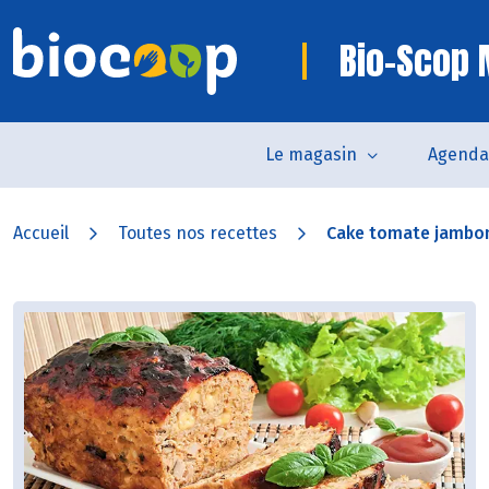
Bio-Scop
Le magasin
Agenda
Accueil
Toutes nos recettes
Cake tomate jambo