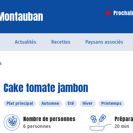
 Montauban
Prochai
Actualités
Recettes
Paysans associés
n
Cake tomate jambon
Plat principal
Automne
Eté
Hiver
Printemps
Nombre de personnes
Prépara
6 personnes
20 min