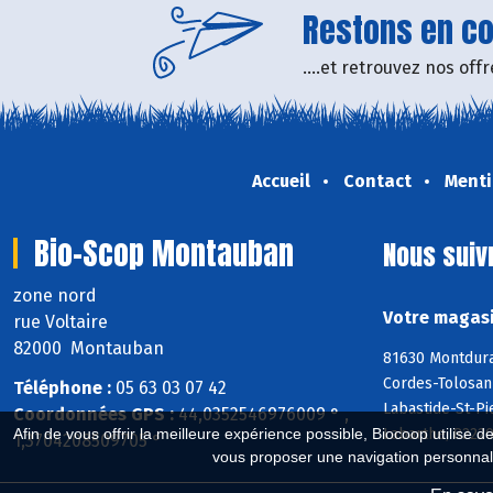
Restons en con
....et retrouvez nos of
Accueil
Contact
Menti
Bio-Scop Montauban
Nous suiv
zone nord
Votre magasi
rue Voltaire
82000 Montauban
81630 Montdura
Cordes-Tolosann
Téléphone :
05 63 03 07 42
Labastide-St-Pi
Coordonnées GPS :
44,0352546976009 ° ,
Labarthe, 82220
Afin de vous offrir la meilleure expérience possible, Biocoop utilise d
1,3704208509705 °
vous proposer une navigation personnal