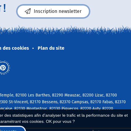
 !
Inscription newsletter
n des cookies
Plan du site
Temple, 82100 Les Barthes, 82290 Meauzac, 82200 Lizac, 82700
2300 St-Vincent, 82170 Bessens, 82370 Campsas, 82170 Fabas, 82370
ançaise, 82130 Montastruc, 82130 Piquecos, 82220 Auty, 82220
 des statistiques afin d'analyser le trafic et la performance du site et
paramétrant vos cookies. OK pour vous ?