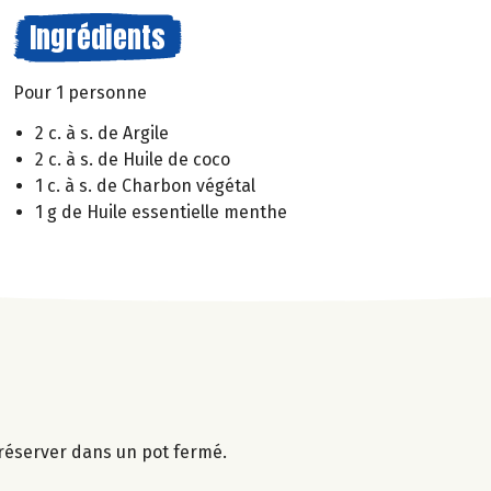
Ingrédients
Pour 1 personne
2 c. à s. de Argile
2 c. à s. de Huile de coco
1 c. à s. de Charbon végétal
1 g de Huile essentielle menthe
réserver dans un pot fermé.