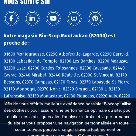
Nous suivre sur
Votre magasin Bio-Scop Montauban (82000) est
proche de :
81630 Montdurausse, 82290 Albefeuille-Lagarde, 82290 Barry-d,
82100 Labastide-du-Temple, 82100 Les Barthes, 82290 Meauzac,
82200 Lizac, 82700 Cordes-Tolosannes, 82300 Caussade, 82440
Cayrac, 82440 Mirabel, 82440 Réalville, 82300 St-Vincent, 82170
Bessens, 82370 Campsas, 82170 Fabas, 82370 Labastide-St-Pierre,
82170 Monbéqui, 82370 Nohic, 82370 Orgueil, 82130 L, 82130
Lafrançaise, 82130 Montastruc, 82130 Piquecos, 82220 Auty, 82220
Labarthe, 82220 Molières, 82220 Puycornet, 82220 Vazerac, 82230
Afin de vous offrir la meilleure expérience possible, Biocoop utilise
Génébrières
des cookies : pour assurer une performance optimale du site, pour
récolter des statistiques afin d'analyser le trafic et la performance
du site et vous proposer une navigation personnalisée en toute
sécurité. Vous pouvez changer d'avis à tout moment en
Biocoop.fr
Le réseau Biocoop
paramétrant vos cookies. OK pour vous ?