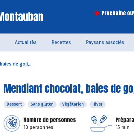
 Montauban
Prochaine ouv
Actualités
Recettes
Paysans associés
aies de goji,...
Mendiant chocolat, baies de goj
Dessert
Sans gluten
Végétarien
Hiver
Nombre de personnes
Prépara
10 personnes
15 min