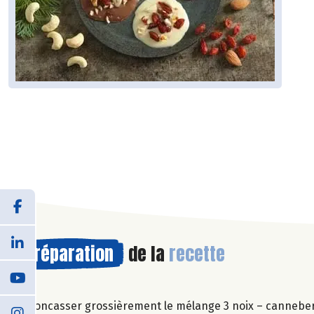
Préparation
de la
recette
Concasser grossièrement le mélange 3 noix – cannebe