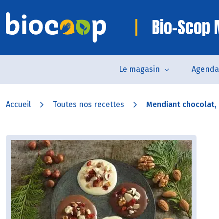
Bio-Scop
Le magasin
Agenda
Accueil
Toutes nos recettes
Mendiant chocolat, b