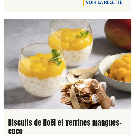
VOIR LA RECETTE
Lire la suite de la recette
Biscuits de Noël et verrines mangues-
coco