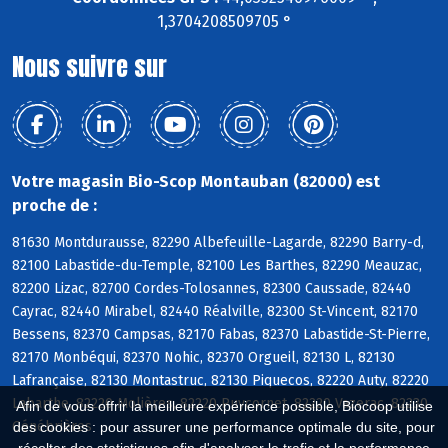
1,3704208509705 °
Nous suivre sur
Votre magasin Bio-Scop Montauban (82000) est
proche de :
81630 Montdurausse, 82290 Albefeuille-Lagarde, 82290 Barry-d,
82100 Labastide-du-Temple, 82100 Les Barthes, 82290 Meauzac,
82200 Lizac, 82700 Cordes-Tolosannes, 82300 Caussade, 82440
Cayrac, 82440 Mirabel, 82440 Réalville, 82300 St-Vincent, 82170
Bessens, 82370 Campsas, 82170 Fabas, 82370 Labastide-St-Pierre,
82170 Monbéqui, 82370 Nohic, 82370 Orgueil, 82130 L, 82130
Lafrançaise, 82130 Montastruc, 82130 Piquecos, 82220 Auty, 82220
Labarthe, 82220 Molières, 82220 Puycornet, 82220 Vazerac, 82230
Afin de vous offrir la meilleure expérience possible, Biocoop utilise
Génébrières
des cookies : pour assurer une performance optimale du site, pour