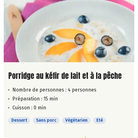
Lire la suite de la recette
Porridge au kéfir de lait et à la pêche
Nombre de personnes :
4 personnes
Préparation : 15 min
Cuisson : 0 min
Dessert
Sans porc
Végétarien
Eté