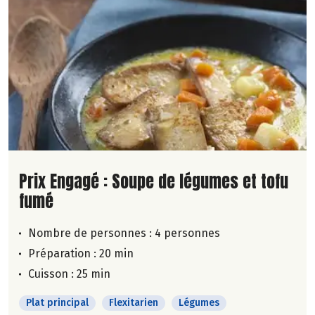
Lire la suite de la recette
Prix Engagé : Soupe de légumes et tofu
fumé
Nombre de personnes :
4 personnes
Préparation : 20 min
Cuisson : 25 min
Plat principal
Flexitarien
Légumes