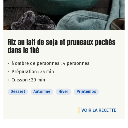
Lire la suite de la recette
Riz au lait de soja et pruneaux pochés
dans le thé
Nombre de personnes :
4 personnes
Préparation : 35 min
Cuisson : 20 min
Dessert
Automne
Hiver
Printemps
VOIR LA RECETTE