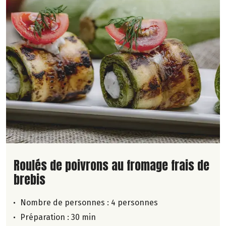
Lire la suite de la recette
Roulés de poivrons au fromage frais de
brebis
Nombre de personnes :
4 personnes
Préparation : 30 min