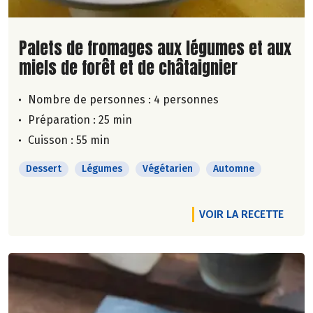
Lire la suite de la recette
Palets de fromages aux légumes et aux
miels de forêt et de châtaignier
Nombre de personnes :
4 personnes
Préparation : 25 min
Cuisson : 55 min
Dessert
Légumes
Végétarien
Automne
VOIR LA RECETTE