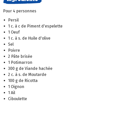
Pour 4 personnes
Persil
1 c. à c de Piment d'espelette
1 Oeuf
1 c. à s. de Huile d'olive
Sel
Poivre
2 Pâte brisée
1 Potimarron
300 g de Viande hachée
2 c. à s. de Moutarde
100 g de Ricotta
1 Oignon
1 Ail
Ciboulette