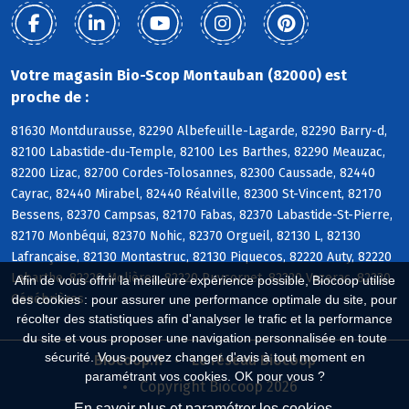
Votre magasin Bio-Scop Montauban (82000) est
proche de :
81630 Montdurausse, 82290 Albefeuille-Lagarde, 82290 Barry-d,
82100 Labastide-du-Temple, 82100 Les Barthes, 82290 Meauzac,
82200 Lizac, 82700 Cordes-Tolosannes, 82300 Caussade, 82440
Cayrac, 82440 Mirabel, 82440 Réalville, 82300 St-Vincent, 82170
Bessens, 82370 Campsas, 82170 Fabas, 82370 Labastide-St-Pierre,
82170 Monbéqui, 82370 Nohic, 82370 Orgueil, 82130 L, 82130
Lafrançaise, 82130 Montastruc, 82130 Piquecos, 82220 Auty, 82220
Labarthe, 82220 Molières, 82220 Puycornet, 82220 Vazerac, 82230
Afin de vous offrir la meilleure expérience possible, Biocoop utilise
Génébrières
des cookies : pour assurer une performance optimale du site, pour
récolter des statistiques afin d'analyser le trafic et la performance
du site et vous proposer une navigation personnalisée en toute
sécurité. Vous pouvez changer d'avis à tout moment en
Biocoop.fr
Le réseau Biocoop
paramétrant vos cookies. OK pour vous ?
Copyright Biocoop 2026
En savoir plus et paramétrer les cookies